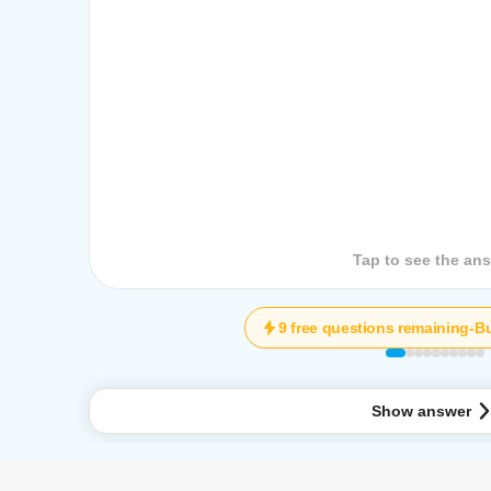
Tap to see the que
Tap to see the an
9 free questions remaining
-
Bu
Show answer