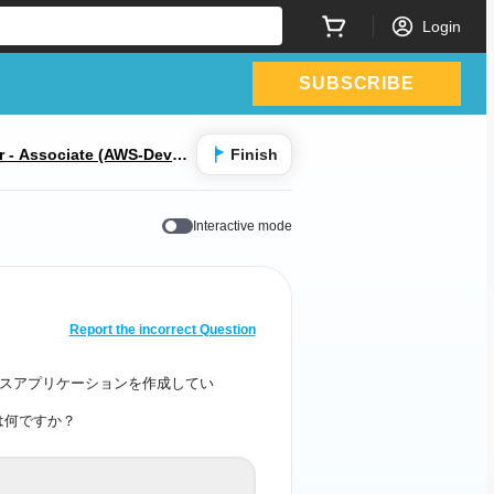
Login
SUBSCRIBE
r - Associate (AWS-Develo
Finish
Interactive mode
CORRECT ANSWER
10
/
1
Report the incorrect Question
開発者は、AWS
ーレスアプリケーションを作成してい
サーバーレスアプリケーションを作成してい
ます。
は何ですか？
れたサーバーレスの方法とは何ですか？
LinuxベースのAmazon