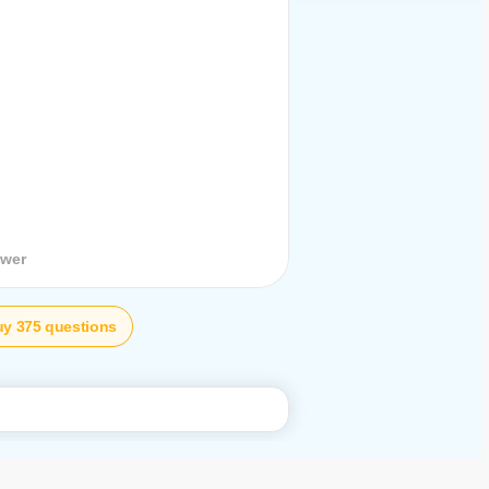
stion
swer
y 375 questions