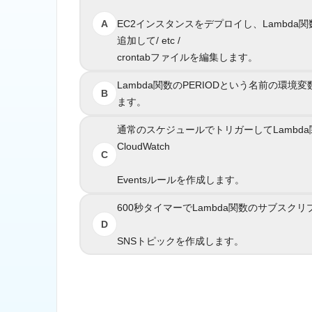
EC2インスタンスをデプロイし、Lambda関数
A
EC2インスタンスをデプロイし、Lambd
追加して/ etc /
crontabファイルを編集します。
cr
Lambda関数のPERIODという名前の環境変数を
Lambda関数のPERIODという名前の環境
B
ます。
通常のスケジュールでトリガーしてLambda関
通常のスケジュールでトリガーしてLamb
CloudWatch
C
Eventsルールを作成します。
600秒タイマーでLambda関数のサブスクリ
600秒タイマーでLambda関数のサブ
D
SNSトピックを作成します。