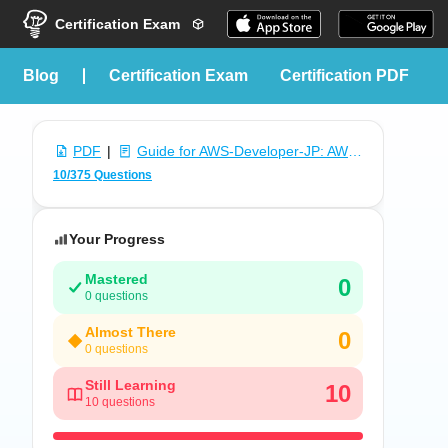
Certification Exam
blog
Certification Exam
Certification PDF
PDF
|
Guide for AWS-Developer-JP: AWS Certified Developer - Associate (AWS-Developer日本語版)
10/375 Questions
Your Progress
Mastered
0
0 questions
Almost There
0
0 questions
Still Learning
10
10 questions