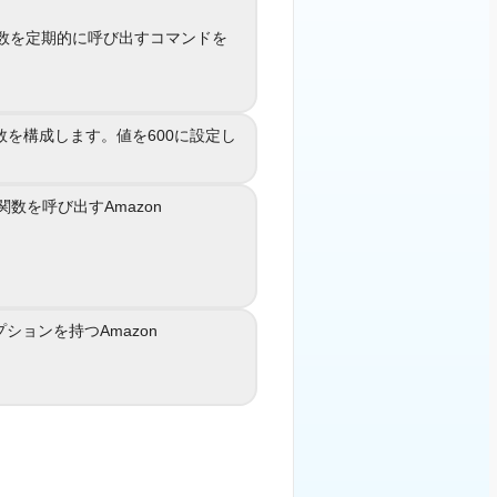
を定期的に呼び出すコマンドを
a関数を定期的に呼び出すコマンドを
A
追加して/ etc /
ontabファイルを編集します。
構成します。値を600に設定し
変数を構成します。値を600に設定し
B
ます。
数を呼び出すAmazon
da関数を呼び出すAmazon
CloudWatch
C
Eventsルールを作成します。
プションを持つAmazon
スクリプションを持つAmazon
D
SNSトピックを作成します。
EXPLANATION
Reference: