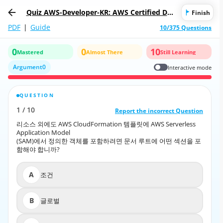
Quiz AWS-Developer-KR: AWS Certified Dev
Finish
eloper - Associate (AWS-Developer Korean
PDF
|
Guide
10/375 Questions
Version)
0
0
10
Mastered
Almost There
Still Learning
Argument0
Interactive mode
QUESTION
CORRECT ANSWER
1
/
10
10
/
1
Report the incorrect Question
Report the incorrect Question
리소스 외에도 AWS CloudFormation 템플릿에 AWS Serverless
리소스 외에도 AWS CloudFormation 템플릿에 AWS Serverless
Application Model
Application Model
(SAM)에서 정의한 객체를 포함하려면 문서 루트에 어떤 섹션을 포
(SAM)에서 정의한 객체를 포함하려면 문서 루트에 어떤 섹션을 포
함해야 합니까?
함해야 합니까?
A
조건
A
조건
B
글로벌
B
글로벌