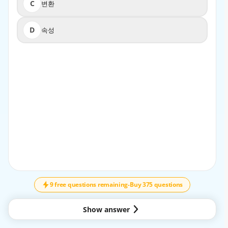
C
변환
C
변환
D
속성
D
속성
EXPLANATION
Explanation:
https://github.com/awslabs/serverless-application-
model/blob/master/versions/2016-10-
31.md
https://docs.aws.amazon.com/serverless-application-
model/latest/developerguide/sam-
specification-template-anatomy.html
9 free questions remaining
-
Buy 375 questions
Show answer