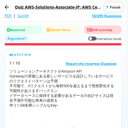
Quiz AWS-Solutions-Associate-JP: AWS Cert
Finish
ified Solutions Architect - Associate (SAA-C
PDF
|
Guide
10/295 Questions
02) (AWS-Solutions-Associate日本語版)
0
0
10
Mastered
Almost There
Still Learning
Argument1
Interactive mode
QUESTION
CORRECT ANSWER
1
/
10
10
/
1
Report the incorrect Question
Report the incorrect Question
ソリューションアーキテクトがAmazon API
ソリューションアーキテクトがAmazon API
Gatewayの背後にある新しいサービスを設計しているサービス
Gatewayの背後にある新しいサービスを設計しているサービス
のリクエストパターンは予測
のリクエストパターンは予測
不可能で、0リクエストから毎秒500を超えるまで突然変化する
不可能で、0リクエストから毎秒500を超えるまで突然変化する
可能性がありますバックエン
可能性がありますバックエン
ドデータベースに保持する必要があるデータの合計サイズは現
ドデータベースに保持する必要があるデータの合計サイズは現
在予測不可能な将来の成長を
在予測不可能な将来の成長を
伴う1 GB未満シンプルなKey-
伴う1 GB未満シンプルなKey-