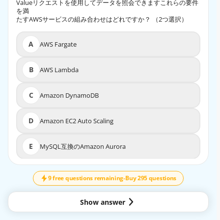
Valueリクエストを使用してデータを照会できますこれらの要件
Valueリクエストを使用してデータを照会できますこれらの要件
を満
を満
たすAWSサービスの組み合わせはどれですか？ （2つ選択）
たすAWSサービスの組み合わせはどれですか？ （2つ選択）
A
AWS Fargate
A
AWS Fargate
B
AWS Lambda
B
AWS Lambda
C
Amazon DynamoDB
C
Amazon DynamoDB
D
Amazon EC2 Auto Scaling
D
Amazon EC2 Auto Scaling
E
MySQL互換のAmazon Aurora
E
MySQL互換のAmazon Aurora
↓
SCROLL
9 free questions remaining
-
Buy 295 questions
EXPLANATION
Https://aws.amazon.com/about-aws/whats-
Show answer
new/2017/11/amazon-api-gateway-supports-