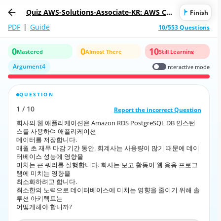
Quiz AWS-Solutions-Associate-KR: AWS Cer
Finish
tified Solutions Architect - Associate (SAA-
PDF
|
Guide
10/553 Questions
C02) (AWS-Solutions-Associate Korean Vers
ion)
0
0
10
Mastered
Almost There
Still Learning
Argument4
Interactive mode
QUESTION
CORRECT ANSWER
1
/
10
10
/
1
Report the incorrect Question
Report the incorrect Question
회사의 웹 애플리케이션은 Amazon RDS PostgreSQL DB 인스턴
회사의 웹 애플리케이션은 Amazon RDS PostgreSQL DB 인스턴
스를 사용하여 애플리케이션
스를 사용하여 애플리케이션
데이터를 저장합니다.
데이터를 저장합니다.
매월 초 재무 마감 기간 동안. 회계사는 사용량이 많기 때문에 데이
매월 초 재무 마감 기간 동안. 회계사는 사용량이 많기 때문에 데이
터베이스 성능에 영향을
터베이스 성능에 영향을
미치는 큰 쿼리를 실행합니다. 회사는 보고 활동이 웹 응용 프로그
미치는 큰 쿼리를 실행합니다. 회사는 보고 활동이 웹 응용 프로그
램에 미치는 영향을
램에 미치는 영향을
최소화하려고 합니다.
최소화하려고 합니다.
최소한의 노력으로 데이터베이스에 미치는 영향을 줄이기 위해 솔
최소한의 노력으로 데이터베이스에 미치는 영향을 줄이기 위해 솔
루션 아키텍트는
루션 아키텍트는
어떻게해야 합니까?
어떻게해야 합니까?