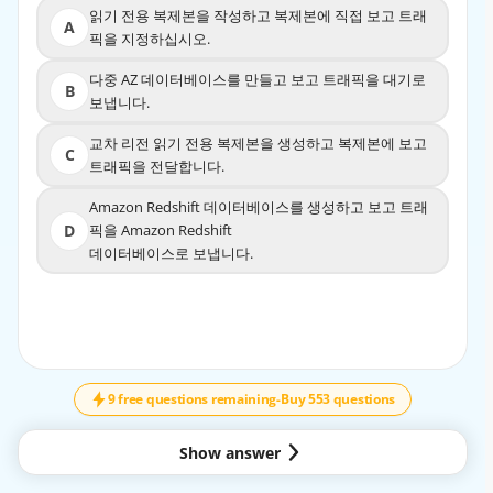
읽기 전용 복제본을 작성하고 복제본에 직접 보고 트래
읽기 전용 복제본을 작성하고 복제본에 직접 보고
A
A
픽을 지정하십시오.
트래픽을 지정하십시오.
다중 AZ 데이터베이스를 만들고 보고 트래픽을 대기로
다중 AZ 데이터베이스를 만들고 보고 트래픽을 대기로
B
B
보냅니다.
보냅니다.
교차 리전 읽기 전용 복제본을 생성하고 복제본에 보고
교차 리전 읽기 전용 복제본을 생성하고 복제본에 보고
C
C
트래픽을 전달합니다.
트래픽을 전달합니다.
Amazon Redshift 데이터베이스를 생성하고 보고 트래
Amazon Redshift 데이터베이스를 생성하고 보고 트래
D
픽을 Amazon Redshift
D
픽을 Amazon Redshift
데이터베이스로 보냅니다.
데이터베이스로 보냅니다.
EXPLANATION
↓
SCROLL
Https://docs.aws.amazon.com/AmazonRDS/latest/UserG
uide/USER_ReadRepl.html Amazon
9 free questions remaining
-
Buy 553 questions
RDS uses the MariaDB, MySQL, Oracle, PostgreSQL, and
Microsoft SQL Server DB
Show answer
engines' built-in replication functionality to create a
special type of DB instance called a read