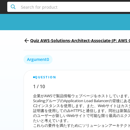
Search for product
Quiz AWS-Solutions-Architect-Associate-JP: AWS C
ct - Associate (SAA-C02) (AWS-Solutio
Argument0
QUESTION
1
/
10
Report the incorrect Question
企業がAWSで製品情報ウェブページをホストしています。
企業がAWSで製品情報ウェブページをホストしてい
ScalingグループのApplication Load Balancerの背後
ScalingグループのApplication
C2インスタンスを使用します。また、Webサイトはカスタ
C2インスタンスを使用します。また、Webサイト
証明書を使用してのみHTTPSと通信します。同社は新製
証明書を使用してのみHTTPSと通信します。同
のユーザーが新しいWebサイトで可能な限り最高のエク
のユーザーが新しいWebサイトで可能な限り最高
たいと考えています。
これらの要件を満たすためにソリューションアーキテク
これらの要件を満たすためにソリューシ