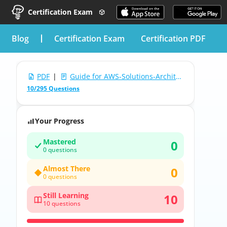
Certification Exam
blog
Certification Exam
Certification PDF
PDF
|
Guide for AWS-Solutions-Architect-Associate-JP: AWS Certified Solutions Architect - Associate (SAA-C02) (AWS-Solutions-Associate日本語版)
10/295 Questions
Your Progress
Mastered
0
0 questions
Almost There
0
0 questions
Still Learning
10
10 questions