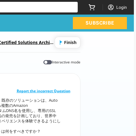
Login
SUBSCRIBE
ertified Solutions Archite
Finish
ns-Associate日本語版)
Interactive mode
CORRECT ANSWER
10
/
1
Report the incorrect Question
既存のソリューションは、Auto
ます。既存のソリューションは、Auto
にある複数のAmazon
 Load Balancerの背後にある複数のAmazon
ムDNS名を使用し、専用のSSL
はカスタムDNS名を使用し、専用のSSL
品の発売を計画しており、世界中
社は新製品の発売を計画しており、世界中
スペリエンスを体験できるようにし
のエクスペリエンスを体験できるようにし
たいと考えています。
トは何をすべきですか？
ョンアーキテクトは何をすべきですか？